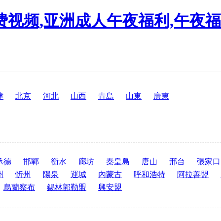
视频,亚洲成人午夜福利,午夜福
津
北京
河北
山西
青島
山東
廣東
承德
邯鄲
衡水
廊坊
秦皇島
唐山
邢台
張家口
州
忻州
陽泉
運城
內蒙古
呼和浩特
阿拉善盟
烏蘭察布
錫林郭勒盟
興安盟