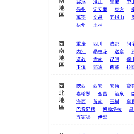
南
雲浮
湛江
肇慶
中
地
儋州
定安縣
東方
區
萬寧
文昌
五指山
梧州
玉林
西
重慶
四川
成都
阿
南
內江
攀枝花
遂寧
地
遵義
雲南
昆明
保
區
玉溪
邵通
西藏
拉
西
陝西
西安
安康
寶
北
嘉峪關
金昌
酒泉
地
海西
黃南
玉樹
寧
區
巴音郭楞
博爾塔拉
昌
五家渠
伊犁