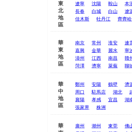
東
遼寧
沈陽
鞍山
本
北
長春
白城
白山
遼
地
佳木斯
牡丹江
齊齊哈
區
華
南京
常州
淮安
連
東
嘉興
金華
麗水
寧
地
漳州
江西
南昌
贛
區
菏澤
濟寧
萊蕪
聊
華
鄭州
安陽
鶴壁
濟
中
周口
駐馬店
湖北
地
襄陽
孝感
宜昌
湖
區
張家界
株洲
華
廣州
潮州
東莞
佛