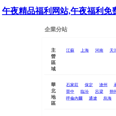
午夜精品福利网站,午夜福利免费
企業分站
主
江蘇
上海
河南
天
營
區
域
華
石家莊
保定
滄州
北
晉中
臨汾
呂梁
朔
地
呼倫內爾
通遼
烏海
區