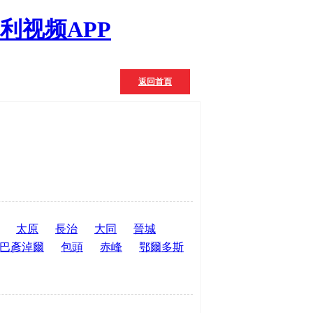
利视频APP
返回首頁
太原
長治
大同
晉城
巴彥淖爾
包頭
赤峰
鄂爾多斯