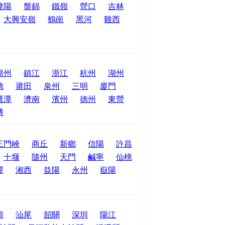
遼陽
盤錦
鐵嶺
營口
吉林
大興安嶺
鶴崗
黑河
雞西
揚州
鎮江
浙江
杭州
湖州
德
莆田
泉州
三明
廈門
鷹潭
濟南
濱州
德州
東營
博
三門峽
商丘
新鄉
信陽
許昌
十堰
隨州
天門
鹹寧
仙桃
潭
湘西
益陽
永州
嶽陽
頭
汕尾
韶關
深圳
陽江