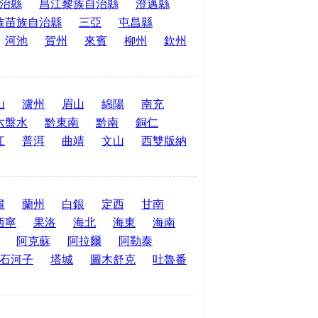
治縣
昌江黎族自治縣
澄邁縣
族苗族自治縣
三亞
屯昌縣
河池
賀州
來賓
柳州
欽州
山
瀘州
眉山
綿陽
南充
六盤水
黔東南
黔南
銅仁
江
普洱
曲靖
文山
西雙版納
肅
蘭州
白銀
定西
甘南
西寧
果洛
海北
海東
海南
阿克蘇
阿拉爾
阿勒泰
石河子
塔城
圖木舒克
吐魯番