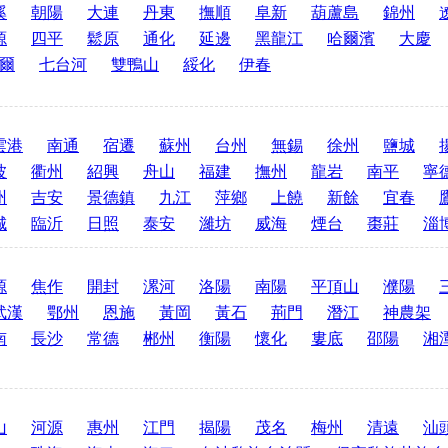
溪
朝陽
大連
丹東
撫順
阜新
葫蘆島
錦州
源
四平
鬆原
通化
延邊
黑龍江
哈爾濱
大慶
爾
七台河
雙鴨山
綏化
伊春
雲港
南通
宿遷
蘇州
台州
無錫
徐州
鹽城
波
衢州
紹興
舟山
福建
撫州
龍岩
南平
寧
州
吉安
景德鎮
九江
萍鄉
上饒
新餘
宜春
城
臨沂
日照
泰安
濰坊
威海
煙台
棗莊
淄
源
焦作
開封
漯河
洛陽
南陽
平頂山
濮陽
武漢
鄂州
恩施
黃岡
黃石
荊門
潛江
神農架
南
長沙
常德
郴州
衡陽
懷化
婁底
邵陽
湘
山
河源
惠州
江門
揭陽
茂名
梅州
清遠
汕