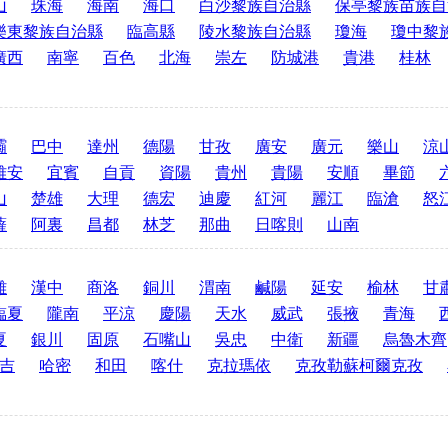
山
珠海
海南
海口
白沙黎族自治縣
保亭黎族苗族自
樂東黎族自治縣
臨高縣
陵水黎族自治縣
瓊海
瓊中黎
廣西
南寧
百色
北海
崇左
防城港
貴港
桂林
壩
巴中
達州
德陽
甘孜
廣安
廣元
樂山
涼
雅安
宜賓
自貢
資陽
貴州
貴陽
安順
畢節
山
楚雄
大理
德宏
迪慶
紅河
麗江
臨滄
怒
薩
阿裏
昌都
林芝
那曲
日喀則
山南
雞
漢中
商洛
銅川
渭南
鹹陽
延安
榆林
甘
臨夏
隴南
平涼
慶陽
天水
威武
張掖
青海
夏
銀川
固原
石嘴山
吳忠
中衛
新疆
烏魯木齊
吉
哈密
和田
喀什
克拉瑪依
克孜勒蘇柯爾克孜